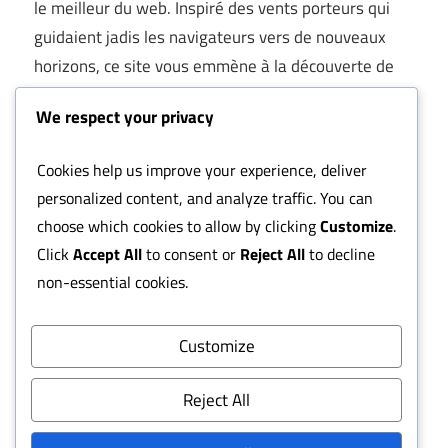
le meilleur du web. Inspiré des vents porteurs qui
guidaient jadis les navigateurs vers de nouveaux
horizons, ce site vous emmène à la découverte de
bons plans, services utiles et adresses
We respect your privacy
incontournables
.
Ici, pas de fouillis ni de liens sans intérêt : chaque
Cookies help us improve your experience, deliver
destination a été
choisie à la main
pour sa qualité,
personalized content, and analyze traffic. You can
son originalité ou sa pertinence. Que vous cherchiez
choose which cookies to allow by clicking
Customize
.
un outil pratique, une offre avantageuse ou une
Click
Accept All
to consent or
Reject All
to decline
inspiration pour vos projets, laissez-vous porter par
non-essential cookies.
le souffle de L’Alizé.
Naviguez par thématique, explorez au gré du vent,
Customize
et redécouvrez le plaisir des
annuaires à l’ancienne
,
repensés pour l’ère numérique.
Reject All