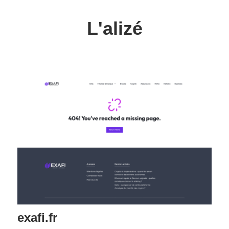
Skip
to
L'alizé
content
L'internet
par
tous
les
vents
exafi.fr