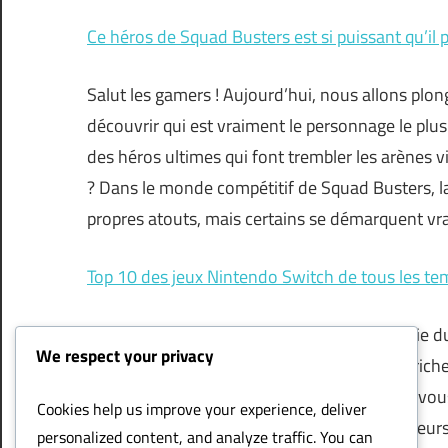
Ce héros de Squad Busters est si puissant qu’il p
Salut les gamers ! Aujourd’hui, nous allons plo
découvrir qui est vraiment le personnage le plu
des héros ultimes qui font trembler les arènes vi
? Dans le monde compétitif de Squad Busters, l
propres atouts, mais certains se démarquent vrai
Top 10 des jeux Nintendo Switch de tous les te
La Nintendo Switch a révolutionné l’industrie 
We respect your privacy
concept hybride innovant et son catalogue riche
millions de joueurs à travers le monde. Que vo
Cookies help us improve your experience, deliver
acquéreur, voici notre sélection des 10 meilleurs
personalized content, and analyze traffic. You can