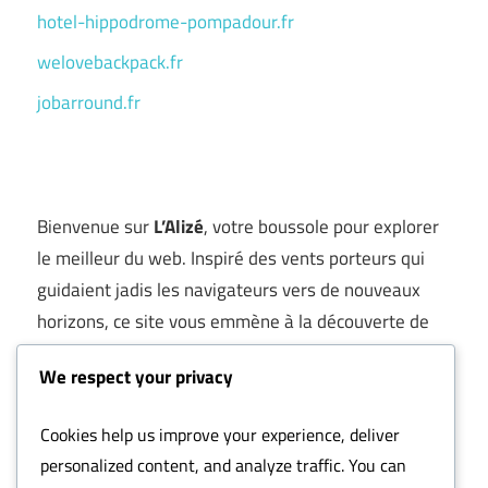
hotel-hippodrome-pompadour.fr
welovebackpack.fr
jobarround.fr
Bienvenue sur
L’Alizé
, votre boussole pour explorer
le meilleur du web. Inspiré des vents porteurs qui
guidaient jadis les navigateurs vers de nouveaux
horizons, ce site vous emmène à la découverte de
bons plans, services utiles et adresses
We respect your privacy
incontournables
.
Ici, pas de fouillis ni de liens sans intérêt : chaque
Cookies help us improve your experience, deliver
destination a été
choisie à la main
pour sa qualité,
personalized content, and analyze traffic. You can
son originalité ou sa pertinence. Que vous cherchiez