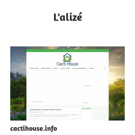
Skip
to
L'alizé
content
L'internet
par
tous
les
vents
cactihouse.info