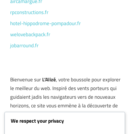
aircamargue.fr
rpconstructions.fr
hotel-hippodrome-pompadour.fr
welovebackpack.fr
jobarround.fr
Bienvenue sur
L’Alizé
, votre boussole pour explorer
le meilleur du web. Inspiré des vents porteurs qui
guidaient jadis les navigateurs vers de nouveaux
horizons, ce site vous emmène à la découverte de
bons plans, services utiles et adresses
We respect your privacy
incontournables
.
Ici, pas de fouillis ni de liens sans intérêt : chaque