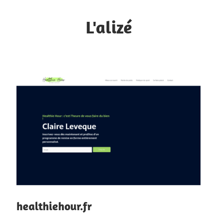
Skip
to
L'alizé
content
L'internet
par
tous
les
vents
healthiehour.fr